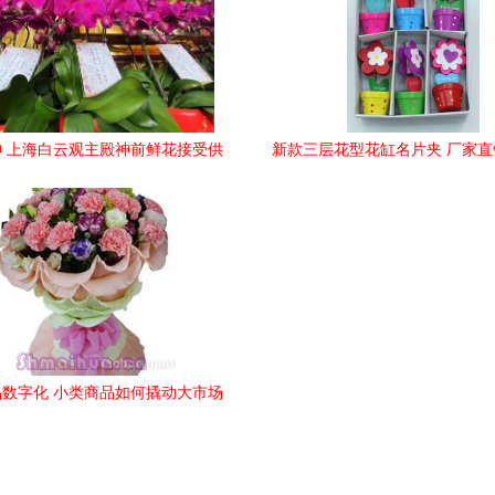
 上海白云观主殿神前鲜花接受供
新款三层花型花缸名片夹 厂家
养
独属于你的木质广告精
数字化 小类商品如何撬动大市场