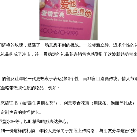
力和娇艳的玫瑰，遭遇了一场意想不到的挑战。一股标新立异、追求个性的
统礼品构成了冲击，连一贯稳定的礼品花卉销售也感受到了这波新趋势带
博）的普及让年轻一代更热衷于表达独特个性，而非盲目遵循传统。情人节送
甚至略带恶搞性质的物品，例如：
、恶搞证书（如“最佳男朋友奖”）、创意零食花束（用辣条、泡面等扎成）
、定制声音的搞怪贺卡。
的巨型水杯等，以吐槽和幽默表达关心。
收到一份这样的礼物，年轻人更倾向于拍照上传网络，与朋友分享这份“独