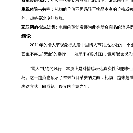
反叛传统仪式
：年轻一代开始对商业色彩浓厚、形式固化的
重视体验与共鸣
：礼物的价值不再局限于物品本身的价格或象
的、却略显冰冷的玫瑰。
互联网的推波助澜
：电商的蓬勃发展为此类新奇商品的流通
结论
2011年的情人节现象标志着中国情人节礼品文化的一个
甚至不再是“安全”的选择——如果不加以创新，也可能被视
“雷人”礼物的风行，本质上是对情感表达真实性和趣味
场。这一趋势也预示了未来节日消费的走向：礼物，越来越成
表达方式走向成熟与多元的启蒙之年。