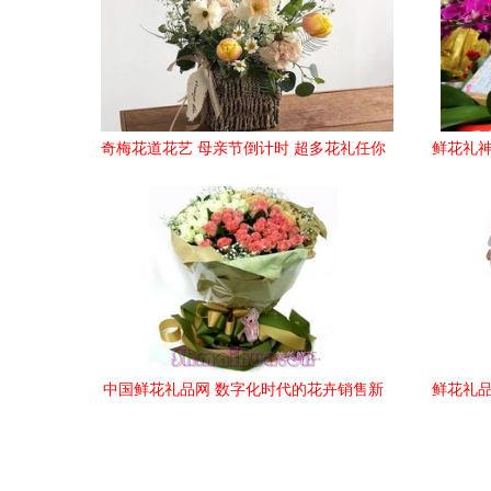
奇梅花道花艺 母亲节倒计时 超多花礼任你
鲜花礼神
选,让老妈秒杀隔壁王阿姨
中国鲜花礼品网 数字化时代的花卉销售新
鲜花礼品
生态