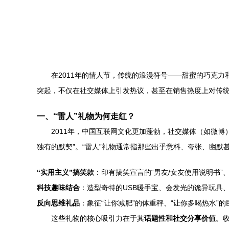
在2011年的情人节，传统的浪漫符号——甜蜜的巧克
突起，不仅在社交媒体上引发热议，甚至在销售热度上对传
一、“雷人”礼物为何走红？
2011年，中国互联网文化更加蓬勃，社交媒体（如微
独有的默契”。“雷人”礼物通常指那些出乎意料、夸张、幽默
“实用主义”搞笑款
：印有搞笑宣言的“男友/女友使用说明书”
科技趣味结合
：造型奇特的USB暖手宝、会发光的诡异玩具
反向思维礼品
：象征“让你减肥”的体重秤、“让你多喝热水”
这些礼物的核心吸引力在于其
话题性和社交分享价值
。