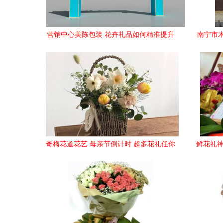
营销中心美陈包装 花卉礼品如何精准提升
南宁市
销售转化
奇梅花道花艺 母亲节倒计时 超多花礼任你
鲜花礼神
选,让老妈秒杀隔壁王阿姨