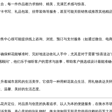
组合，每一件作品都力求独特、精美，充满艺术感与惊喜。
贺卡书写、礼品包装、丝带装饰等服务，甚至可能关联销售或推荐其他精
销售中心很可能提供线上咨询、浏览、预订与支付服务（如通过微信、电
确保鲜花能够准时、完好地送达收礼人手中，尤其是对于需要“惊喜送达
感顾问”，他们乐于倾听客户的需求与故事，帮助客户挑选或设计最能准
提升着城市居民的生活美学。它倡导一种用鲜花装点生活、用礼物表达关
极、温馨、美好的生活态度。
品花卉定位、对品质与创意的执着追求、以人为本的便捷服务，在衡水市
能诉衷肠、表心意的特别礼物时，衡水伊甸园无疑是您值得信赖的芬芳之