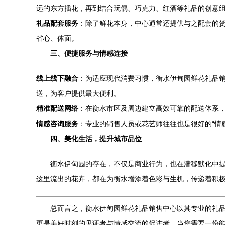
远的东方插花，再到结合玩偶、巧克力、红酒等礼品的创意
礼品配套服务
：除了鲜花本身，中心通常还提供与之配套的
省心、体面。
三、便捷服务与情感连接
线上线下融合
：为适应现代消费习惯，衡水伊甸园鲜花礼品
送，为客户提供最大便利。
精准配送网络
：在衡水市区及周边建立高效可靠的配送体系，
情感咨询服务
：专业的销售人员或花艺师往往也是很好的“情
四、美化生活，提升城市品位
衡水伊甸园的存在，不仅是商业行为，也在潜移默化中
这里流出的花卉，都在为衡水增添着色彩与生机，传递着积
总而言之，衡水伊甸园鲜花礼品销售中心以其专业的礼
更是美好时刻的见证者与情感交流的促进者。当您需要一份