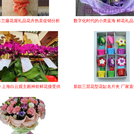
木兰藤花屋礼品花卉热卖促销分析
数字化时代的小类蓝海 鲜花礼
报告
务的价值重塑
 上海白云观主殿神前鲜花接受供
新款三层花型花缸名片夹 厂家
养
独属于你的木质广告精