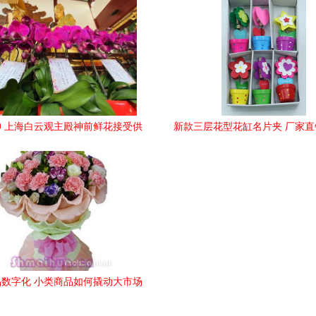
 上海白云观主殿神前鲜花接受供
新款三层花型花缸名片夹 厂家
养
独属于你的木质广告精
数字化 小类商品如何撬动大市场