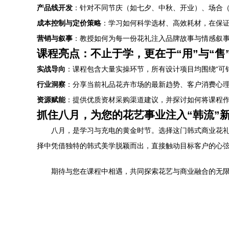
产品线开发
：针对不同节庆（如七夕、中秋、开业）、场合
成本控制与定价策略
：学习如何科学选材、高效耗材，在保
营销与叙事
：教授如何为每一份花礼注入品牌故事与情感叙
课程亮点：不止于学，更在于“用”与“售
实战导向
：课程包含大量实操环节，所有设计项目均围绕“可
行业洞察
：分享当前礼品花卉市场的最新趋势、客户消费心
资源赋能
：提供优质资材采购渠道建议，并探讨如何将课程
抓住八月，为您的花艺事业注入“韩流”
八月，是学习与充电的黄金时节。选择这门韩式商业花
择中凭借独特的韩式美学脱颖而出，直接触动目标客户的心
期待与您在课程中相遇，共同探索花艺与商业融合的无