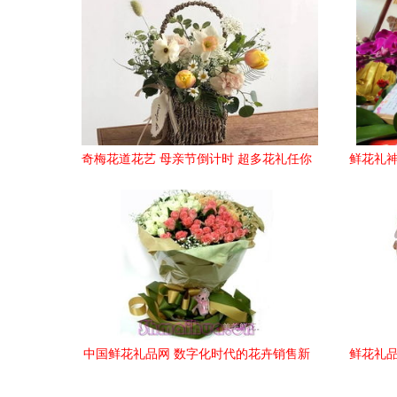
奇梅花道花艺 母亲节倒计时 超多花礼任你
鲜花礼神
选,让老妈秒杀隔壁王阿姨
中国鲜花礼品网 数字化时代的花卉销售新
鲜花礼品
生态