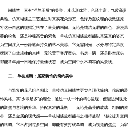
蝴蝶兰，素有“洋兰王后”的美誉，其花形优雅，色泽丰富，气质高贵
典雅。仿真蝴蝶兰工艺通过对真实花朵形态、色泽乃至纹理的极致还原，
将这份自然的馈赠定格在了最美的瞬间。无论是纯洁无瑕的白色、浪漫温
馨的粉色，还是神秘高贵的紫色，单枝仿真蝴蝶兰都能以其逼真的姿态，
为空间注入一份静谧而持久的艺术美感。它无需阳光、水分与特定温度，
摆脱了自然规律的束缚，无论置于客厅案头、书房一隅，还是卧室床头，
都能常年如一日地保持最佳状态，成为空间中永不凋零的风景线。
二、 单枝点睛：居家装饰的简约美学
与繁复的花艺组合相比，单枝仿真蝴蝶兰更契合现代简约、侘寂的装
饰风格。其“少即是多”的理念，通过一枝一叶的精心呈现，便能达到视觉
的聚焦与意境的升华。搭配素雅的花瓶——无论是晶莹的玻璃、粗陶的质
朴，还是金属的现代感——单枝蝴蝶兰都能与之相得益彰，轻松提升空间
的格调。它不占据过多空间，却能有效打破单调，成为视觉的焦点，为家