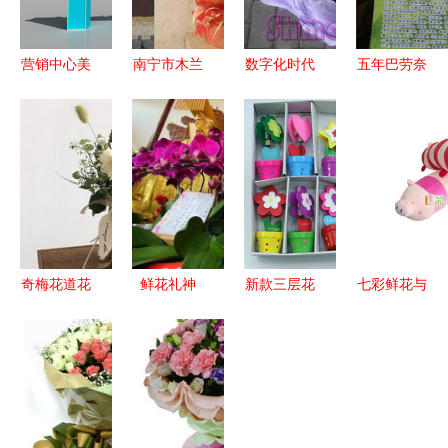
营销中心美
南宁市木兰
数字化时代
五年巴劳奈
陈包装 花
藤花屋礼品
的小类蓝海
无花果苗
卉礼品如何
花卉热卖促
鲜花礼品与
基地直供，
精准提升销
销分析报告
专递服务的
今年头条礼
售转化
价值重塑
品花卉销售
新趋势
奇梅花道花
鲜花礼神
新款三层花
七彩鲜花与
艺 母亲节
上海白云观
型花缸名片
可爱猪抱忱
倒计时 超
主殿神前鲜
夹 厂家直
传递温情
多花礼任你
花接受供养
销，定制独
精品礼物的
选,让老妈
属于你的木
快递体验评
秒杀隔壁王
质广告精品
测