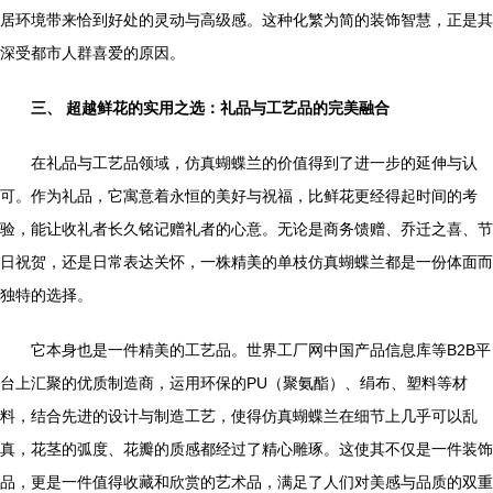
居环境带来恰到好处的灵动与高级感。这种化繁为简的装饰智慧，正是其
深受都市人群喜爱的原因。
三、 超越鲜花的实用之选：礼品与工艺品的完美融合
在礼品与工艺品领域，仿真蝴蝶兰的价值得到了进一步的延伸与认
可。作为礼品，它寓意着永恒的美好与祝福，比鲜花更经得起时间的考
验，能让收礼者长久铭记赠礼者的心意。无论是商务馈赠、乔迁之喜、节
日祝贺，还是日常表达关怀，一株精美的单枝仿真蝴蝶兰都是一份体面而
独特的选择。
它本身也是一件精美的工艺品。世界工厂网中国产品信息库等B2B平
台上汇聚的优质制造商，运用环保的PU（聚氨酯）、绢布、塑料等材
料，结合先进的设计与制造工艺，使得仿真蝴蝶兰在细节上几乎可以乱
真，花茎的弧度、花瓣的质感都经过了精心雕琢。这使其不仅是一件装饰
品，更是一件值得收藏和欣赏的艺术品，满足了人们对美感与品质的双重