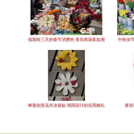
假期前三天的春节消费热 青岛商场客如潮
中秋佳节
涌现生机
树脂创意花卉冰箱贴 韩国设计的实用婚礼
黄玫
礼品与外贸热销的精彩之道