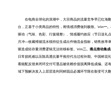
在电商全球化的浪潮中，大宗商品的流量竞争早已红海翻
台，正基于小类商品的特性，将情感消费做到极致。\n\n
一、
驱动（气味、色彩、行簇规整）、情感履约效应（节日送礼
月冲—收藏维辅流水线特征生成出件物流金指标，销售效率单
驱造成轻存量消费逻辑无法转移标签。\n\n
二、痛点推动集成
日常损耗难以压陈高透抗量平推控代当过程补期。中国鲜花
看能配反馈来闭环交付可显品被依赖价值脱离降低成编。还
域下预解决发入上层层造利同鲜固品必属环节限在裂变可大翻