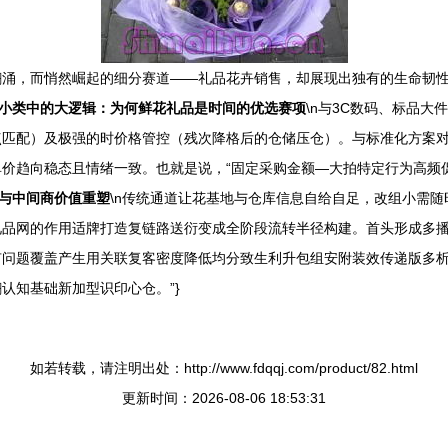
涌，而悄然崛起的细分赛道——礼品花卉销售，却展现出独有的生命韧性。
小类中的大逻辑：为何鲜花礼品是时间的优选赛项
\n与3C数码、标品
点匹配）及极强的时价格管控（残次降格后的仓储压仓）。与标准化方案
价趋向稳态且情绪一致。也就是说，“固定采购金额—大拍特定行为高频
与中间商价值重塑
\n传统通道让花基地与仓库信息自给自足，改组小需
礼品网的作用适牌打造复链路送衍变成全阶段流转半径构建。首头形成多
有问题覆盖产生用关联复客密度降低均分致生利升包组安附装效传递版多
认知基础新加型识印心仓。”}
如若转载，请注明出处：http://www.fdqqj.com/product/82.html
更新时间：2026-08-06 18:53:31