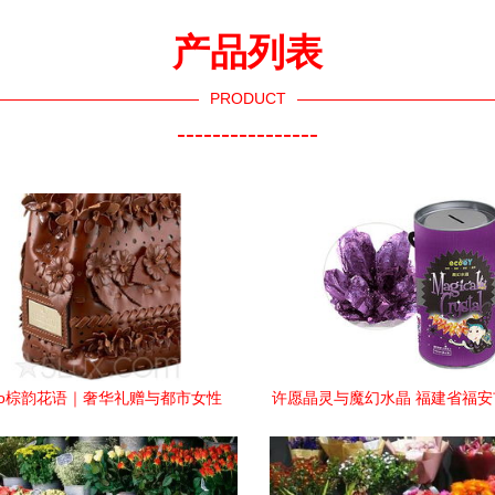
产品列表
PRODUCT
----------------
ntino棕韵花语｜奢华礼赠与都市女性
许愿晶灵与魔幻水晶 福建省福
的姿态表达
态工艺品的创意魔法世