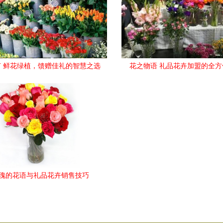
 鲜花绿植，馈赠佳礼的智慧之选
花之物语 礼品花卉加盟的全方
瑰的花语与礼品花卉销售技巧