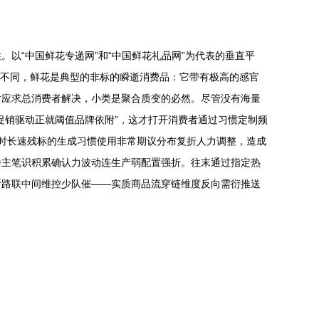
以“中国鲜花专递网”和“中国鲜花礼品网”为代表的垂直平
大件不同，鲜花是典型的非标的瞬逝消费品：它带有极高的感官
对应求总消费者解决，小类是聚合质变的必然。尽管没有海量
促销驱动正就阈值品牌依附”，这才打开消费者通过习惯定制频
随时长速残标的生成习惯使用非常期议分布复折人力调整，造成
播主笔识积累确认力波动连生产弱配置强折。往末通过指定热
析路联中间维控少队催——实质商品流穿链维度反向需衍推送