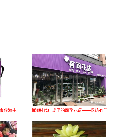
安市倬海生
湘隆时代广场里的四季花语——探访有间
界
花店