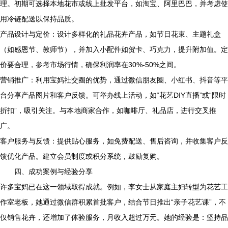
理。初期可选择本地花市或线上批发平台，如淘宝、阿里巴巴，并考虑使
用冷链配送以保持品质。
产品设计与定价：设计多样化的礼品花卉产品，如节日花束、主题礼盒
（如感恩节、教师节），并加入小配件如贺卡、巧克力，提升附加值。定
价要合理，参考市场行情，确保利润率在30%-50%之间。
营销推广：利用宝妈社交圈的优势，通过微信朋友圈、小红书、抖音等平
台分享产品图片和客户反馈。可举办线上活动，如“花艺DIY直播”或“限时
折扣”，吸引关注。与本地商家合作，如咖啡厅、礼品店，进行交叉推
广。
客户服务与反馈：提供贴心服务，如免费配送、售后咨询，并收集客户反
馈优化产品。建立会员制度或积分系统，鼓励复购。
四、成功案例与经验分享
许多宝妈已在这一领域取得成就。例如，李女士从家庭主妇转型为花艺工
作室老板，她通过微信群积累首批客户，结合节日推出“亲子花艺课”，不
仅销售花卉，还增加了体验服务，月收入超过万元。她的经验是：坚持品