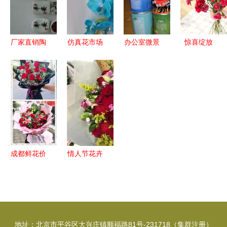
卉服务
好
递温度，用
卉的艺术魅
专业教学培
力
育行业新星
厂家直销陶
仿真花市场
办公室微景
惊喜绽放
瓷花卉工艺
新宠 厂家
观 供应易
18支多头康
品 价格、
直销13头压
拉罐花卉、
乃馨，29.9
图片与礼品
纹蝴蝶兰，
迷你植物及
元传递温馨
花卉销售指
打造高品质
促销礼品，
祝福
南
工艺礼品花
一站式采购
卉
指南
成都鲜花价
情人节花卉
格动态 礼
市场观察
品花卉销售
昔日“天价
市场全解析
玫瑰”遇
冷，礼品花
地址：北京市平谷区大兴庄镇顺福路81号-231718（集群注册）