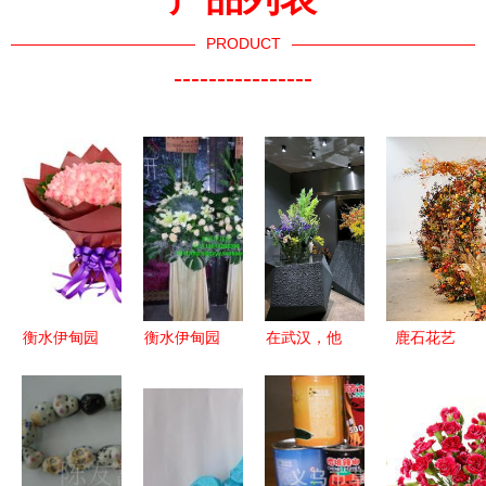
PRODUCT
----------------
衡水伊甸园
衡水伊甸园
在武汉，他
鹿石花艺
鲜花礼品销
鲜花礼品销
打造了一座
探索Lee
售中心 一
售中心 以
治愈系花艺
Jungah的
站式鲜花批
花为礼，传
博物馆 以
韩式花礼课
发与礼品花
递真情与美
高定花礼传
堂与礼品花