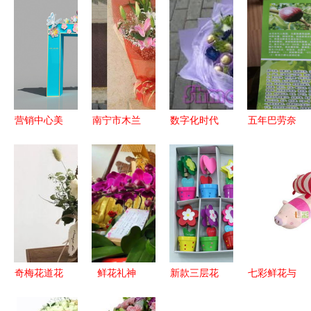
营销中心美
南宁市木兰
数字化时代
五年巴劳奈
陈包装 花
藤花屋礼品
的小类蓝海
无花果苗
卉礼品如何
花卉热卖促
鲜花礼品与
基地直供，
精准提升销
销分析报告
专递服务的
今年头条礼
售转化
价值重塑
品花卉销售
新趋势
奇梅花道花
鲜花礼神
新款三层花
七彩鲜花与
艺 母亲节
上海白云观
型花缸名片
可爱猪抱忱