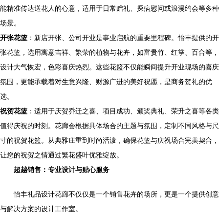
能精准传达送花人的心意，适用于日常赠礼、探病慰问或浪漫约会等多种
场景。
开张花篮
：新店开张、公司开业是事业启航的重要里程碑。怡丰提供的开
张花篮，选用寓意吉祥、繁荣的植物与花卉，如富贵竹、红掌、百合等，
设计大气恢宏，色彩喜庆热烈。这些花篮不仅能瞬间提升开业现场的喜庆
氛围，更能承载着对生意兴隆、财源广进的美好祝愿，是商务贺礼的优
选。
祝贺花篮
：适用于庆贺乔迁之喜、项目成功、颁奖典礼、荣升之喜等各类
值得庆祝的时刻。花廊会根据具体场合的主题与氛围，定制不同风格与尺
寸的祝贺花篮。从典雅庄重到时尚活泼，确保花篮与庆祝场合完美契合，
让您的祝贺之情通过繁花盛叶优雅绽放。
超越销售：专业设计与贴心服务
怡丰礼品设计花廊不仅仅是一个销售花卉的场所，更是一个提供创意
与解决方案的设计工作室。