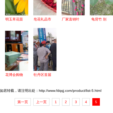
明玉草花苗
皂花礼品市
厂家直销叶
龟背竹 别
木 优质礼
场概览 价
脉干花 家
具匠心的礼
品花卉的选
格、批发、
居装饰与礼
品花卉选择
择
厂家与销售
品的完美选
策略
择
花博会购物
牡丹区首届
热潮 礼品
牡丹产业展
花卉销售创
览会开幕
如若转载，请注明出处：http://www.fdqqj.com/product/list-5.html
新高，首发
礼品花卉销
第一页
上一页
1
2
3
4
5
产品销售额
售引领消费
超13.5亿元
新体验