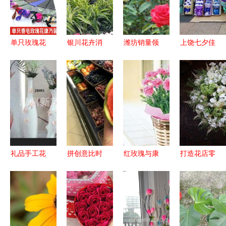
单只玫瑰花
银川花卉消
潍坊销量领
上饶七夕佳
束香皂花康
费又走俏
先的丰花月
节鲜花配女
乃馨永生肥
礼品花卉销
季供应与销
友，礼品花
皂花 情人
售
售指南
卉销售火
节生日礼物
爆，服装餐
的完美选择
饮等行业各
显神通
礼品手工花
拼创意比时
红玫瑰与康
打造花店零
供应商、价
尚 情人节
乃馨 礼品
售花礼的销
格及批发市
礼物促销战
花卉的经典
售策略与实
场全攻略
正酣 礼品
之选与销售
战技巧
花卉销售
指南